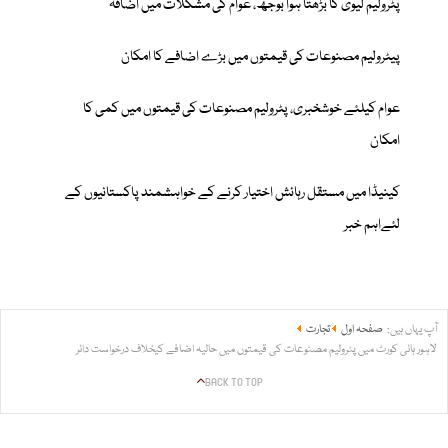
پٹرولیم لیوی کا بڑھتا ہوا بوجھ، عوام کی مشکلات میں اضافہ
پیٹرولیم مصنوعات کی قیمتوں میں بڑے اضافے کا امکان
عوام کیلئے خوشخبری، پٹرولیم مصنوعات کی قیمتوں میں کمی کا
امکان
کینیڈا میں مستقل رہائش اختیار کرنے کے خواہشمند پاکستانیوں کے
لئےاہم خبر
آپ یہاں ہیں:
صفحہ اول
تجارت
لاہور ہائی کورٹ میں پٹرولیم مصنوعات کی قیمتوں میں حالیہ اضافے کیخلاف درخواست دائر
BACK TO TOP