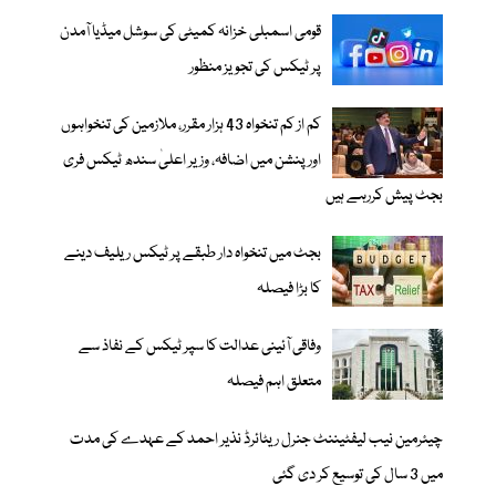
قومی اسمبلی خزانہ کمیٹی کی سوشل میڈیا آمدن
پر ٹیکس کی تجویز منظور
کم از کم تنخواہ 43 ہزار مقرر، ملازمین کی تنخواہوں
اور پنشن میں اضافہ، وزیر اعلیٰ سندھ ٹیکس فری
بجٹ پیش کررہے ہیں
بجٹ میں تنخواہ دار طبقے پر ٹیکس ریلیف دینے
کا بڑا فیصلہ
وفاقی آئینی عدالت کا سپر ٹیکس کے نفاذ سے
متعلق اہم فیصلہ
چیئرمین نیب لیفٹیننٹ جنرل ریٹائرڈ نذیر احمد کے عہدے کی مدت
میں 3 سال کی توسیع کر دی گئی