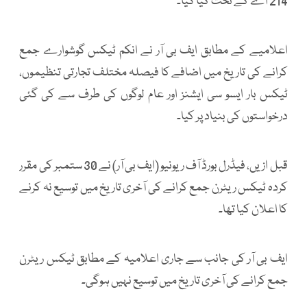
214 اے کے تحت کیا گیا۔
اعلامیے کے مطابق ایف بی آر نے انکم ٹیکس گوشوارے جمع
کرانے کی تاریخ میں اضافے کا فیصلہ مختلف تجارتی تنظیموں،
ٹیکس بار ایسو سی ایشنز اور عام لوگوں کی طرف سے کی گئی
درخواستوں کی بنیاد پر کیا۔
قبل ازیں، فیڈرل بورڈ آف ریونیو (ایف بی آر) نے 30 ستمبر کی مقرر
کردہ ٹیکس ریٹرن جمع کرانے کی آخری تاریخ میں توسیع نہ کرنے
کا اعلان کیا تھا۔
ایف بی آر کی جانب سے جاری اعلامیہ کے مطابق ٹیکس ریٹرن
جمع کرانے کی آخری تاریخ میں توسیع نہیں ہوگی۔