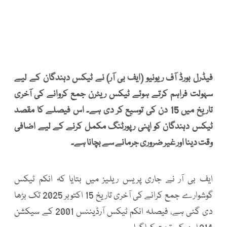
فیڈرل بورڈ آف ریونیو (ایف بی آر) نے ٹیکس دہندگان کے لیے
سہولت فراہم کرتے ہوئے ٹیکس ریٹرن جمع کروانے کی آخری
تاریخ میں 15 دن کی توسیع کر دی ہے۔ اس فیصلے کا مقصد
ٹیکس دہندگان کو اپنی رپورٹنگ مکمل کرنے کے لیے اضافی
وقت دینا اور غیر ضروری جرمانے سے بچانا ہے۔
ایف بی آر نے جاری پریس ریلیز میں بتایا کہ انکم ٹیکس
گوشوارے جمع کرانے کی آخری تاریخ 15 اکتوبر 2025 تک بڑھا
دی گئی ہے، فیصلہ انکم ٹیکس آرڈیننس 2001 کے سیکشن