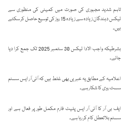
تاہم شدید مجبوری کی صورت میں کمیٹی کی منظوری سے
ٹیکس دہندگان زیادہ سے زیادہ 15 روز کی توسیع حاصل کر سکتے
ہیں۔
بشرطیکہ واجب الادا ٹیکس 30 ستمبر 2025 تک جمع کرا دیا
جائے۔
اعلامیہ کے مطابق یہ خبریں بھی غلط ہیں کہ آئی آر ایس سسٹم
سست روی کا شکار ہے۔
ایف بی آر کا آئی آر ایس پلیٹ فارم مکمل طور پر فعال ہے اور
سسٹم بلاتعطل کام کر رہا ہے۔