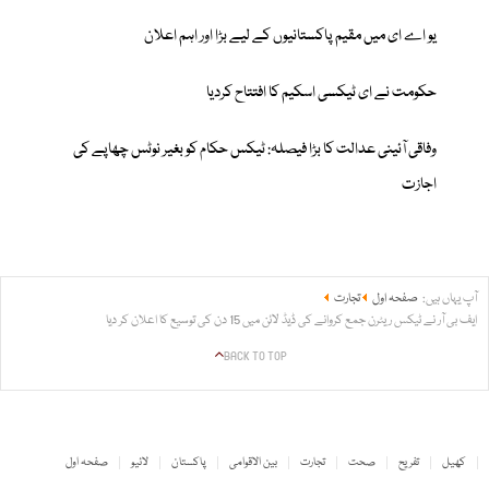
یو اے ای میں مقیم پاکستانیوں کے لیے بڑا اور اہم اعلان
حکومت نے ای ٹیکسی اسکیم کا افتتاح کردیا
وفاقی آئینی عدالت کا بڑا فیصلہ: ٹیکس حکام کو بغیر نوٹس چھاپے کی
اجازت
آپ یہاں ہیں:
صفحہ اول
تجارت
ایف بی آر نے ٹیکس ریٹرن جمع کروانے کی ڈیڈ لائن میں 15 دن کی توسیع کا اعلان کر دیا
BACK TO TOP
کھیل
تفریح
صحت
تجارت
بین الاقوامی
پاکستان
لائیو
صفحہ اول