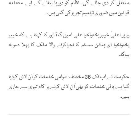
منتقل کر دی جائے گی۔ نظام کو دیرپا بنانے کے لیے متعلقہ
قوانین میں ضروری ترامیم تجویز کی گئی ہیں۔
وزیر اعلیٰ خیبرپختونخوا علی امین گنڈاپور کا کہنا ہے کہ خیبر
پختونخوا ای پنشن سسٹم کا اجراکرنے والا ملک کا پہلا صوبہ
ہوگا۔
حکومت نے اب تک 36 مختلف عوامی خدمات کو آن لائن کردیا
گیا یے، باقی خدمات کو بھی آن لائن کرنے پر کام تیزی سے جاری
ہے۔