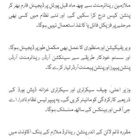
ملازمین ریٹائرمنٹ سے چھ ماہ قبل پورٹل پر ڈیجیٹل فارم بھر کر
پنشن کیس درج کرا سکیں گے، اور نئے نظام میں کسی بھی
مرحلے پر فزیکل فائل یا کاغذ استعمال نہیں ہوگا۔
ویریفیکیشن اور منظوری کا عمل بھی مکمل طور پر ڈیجیٹل ہوگا،
اور سسٹم خودکار طریقے سے سینکشن آرڈر، ریٹائرمنٹ آرڈر،
پنشن پیپرز اور پنشن پیمنٹ آرڈر تیار کرے گا۔
وزیر اعلیٰ، چیف سیکرٹری اور سیکرٹری خزانہ ڈیش بورڈ کے
ذریعے کارکردگی کو مانیٹر کریں گے۔ یہ پیپر لیس نظام نادرا، اے
جی آفس اور بینکس کے ساتھ منسلک ہوگا۔
مقررہ ٹائم لائن کے اندر پنشن ریٹائرڈ ملازم کے بنک اکاؤنٹ میں