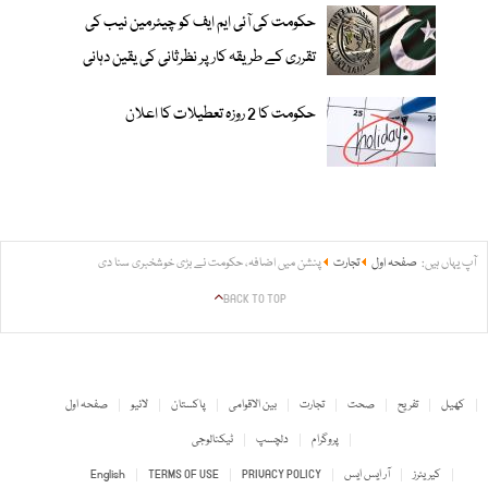
حکومت کی آئی ایم ایف کو چیئرمین نیب کی
تقرری کے طریقہ کار پر نظرثانی کی یقین دہانی
حکومت کا 2 روزہ تعطیلات کا اعلان
آپ یہاں ہیں:
صفحہ اول
تجارت
پنشن میں اضافہ، حکومت نے بڑی خوشخبری سنا دی
BACK TO TOP
کھیل
تفریح
صحت
تجارت
بین الاقوامی
پاکستان
لائیو
صفحہ اول
پروگرام
دلچسپ
ٹیکنالوجی
کیریئرز
آر ایس ایس
PRIVACY POLICY
TERMS OF USE
English