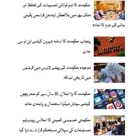
حکومت کا اہم توانائی تنصیبات کے تحفظ اور
ملک بھر میں بلاتعطل ایندھن فراہمی یقینی
بنانےکے عزم کا اعادہ
پنجاب حکومت کا اسامہ شیرون کیلئے این او سی
جاری
موجودہ حکومت کے پہلے 2 برس میں قرضوں
میں تاریخی اضافہ
حکومت کا بڑا اعلان، 15 سال سے کم عمر بچوں
کیلئے سوشل میڈیا استعمال پر پابندی عائد
حکومتی خصوصی کمیٹی کا اجلاس، پیٹرولیم
مصنوعات کی سپلائی مستحکم قرار دے دیا گیا