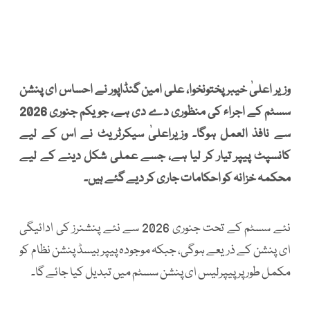
وزیر اعلیٰ خیبرپختونخوا، علی امین گنڈاپور نے احساس ای پنشن
سسٹم کے اجراء کی منظوری دے دی ہے، جو یکم جنوری 2026
سے نافذ العمل ہوگا۔ وزیراعلیٰ سیکرٹریٹ نے اس کے لیے
کانسپٹ پیپر تیار کر لیا ہے، جسے عملی شکل دینے کے لیے
محکمہ خزانہ کو احکامات جاری کر دیے گئے ہیں۔
نئے سسٹم کے تحت جنوری 2026 سے نئے پنشنرز کی ادائیگی
ای پنشن کے ذریعے ہوگی، جبکہ موجودہ پیپر بیسڈ پنشن نظام کو
مکمل طور پر پیپرلیس ای پنشن سسٹم میں تبدیل کیا جائے گا۔