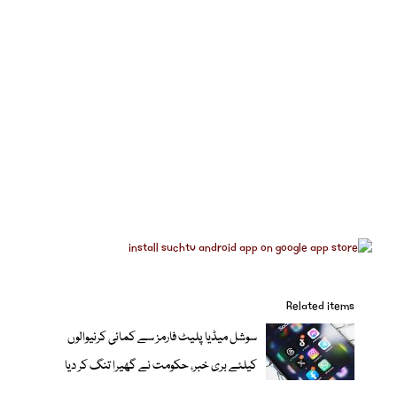
Related items
سوشل میڈیا پلیٹ فارمز سے کمائی کرنیوالوں
کیلئے بری خبر، حکومت نے گھیرا تنگ کر دیا