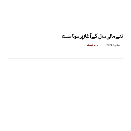
نئے مالی سال کے آغاز پر سونا سستا
جولائی 1, 2024
ویب ڈیسک