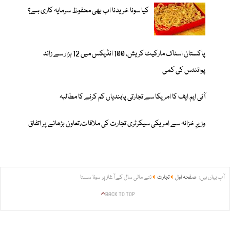
کیا سونا خریدنا اب بھی محفوظ سرمایہ کاری ہے؟
پاکستان اسٹاک مارکیٹ کریش، 100 انڈیکس میں 12 ہزار سے زائد
پوائنٹس کی کمی
آئی ایم ایف کا امریکا سے تجارتی پابندیاں کم کرنے کا مطالبہ
وزیرِ خزانہ سے امریکی سیکرٹری تجارت کی ملاقات،تعاون بڑھانے پر اتفاق
آپ یہاں ہیں:
صفحہ اول
تجارت
نئے مالی سال کے آغاز پر سونا سستا
BACK TO TOP