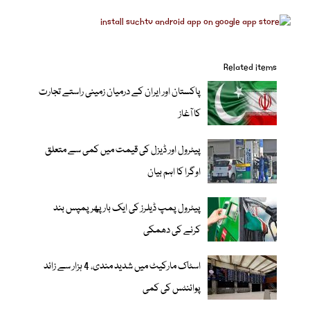
Related items
پاکستان اور ایران کے درمیان زمینی راستے تجارت
کا آغاز
پیٹرول اور ڈیزل کی قیمت میں کمی سے متعلق
اوگرا کا اہم بیان
پیٹرول پمپ ڈیلرز کی ایک بار پھر پمپس بند
کرنے کی دھمکی
اسٹاک مارکیٹ میں شدید مندی، 4 ہزار سے زائد
پوائنٹس کی کمی