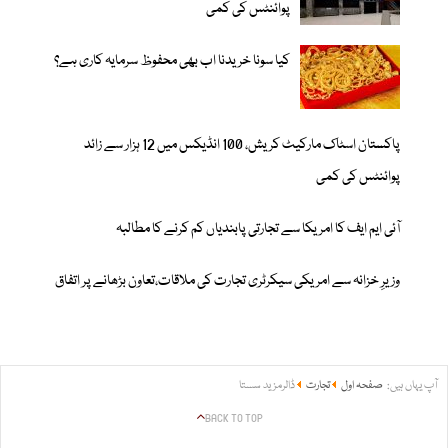
پوائنٹس کی کمی
کیا سونا خریدنا اب بھی محفوظ سرمایہ کاری ہے؟
پاکستان اسٹاک مارکیٹ کریش، 100 انڈیکس میں 12 ہزار سے زائد
پوائنٹس کی کمی
آئی ایم ایف کا امریکا سے تجارتی پابندیاں کم کرنے کا مطالبہ
وزیرِ خزانہ سے امریکی سیکرٹری تجارت کی ملاقات،تعاون بڑھانے پر اتفاق
آپ یہاں ہیں:
صفحہ اول
تجارت
ڈالرمزید سستا
BACK TO TOP