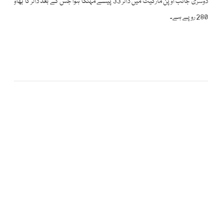
دوسری جانب اوپن مارکیٹ میں ڈالر 33 پیسے مہنگا ہوا جس کے بعد ڈالر کا بھاؤ
280 روپے ہے۔