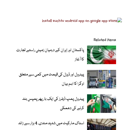
Related items
پاکستان اور ایران کے درمیان زمینی راستے تجارت
کا آغاز
پیٹرول اور ڈیزل کی قیمت میں کمی سے متعلق
اوگرا کا اہم بیان
پیٹرول پمپ ڈیلرز کی ایک بار پھر پمپس بند
کرنے کی دھمکی
اسٹاک مارکیٹ میں شدید مندی، 4 ہزار سے زائد