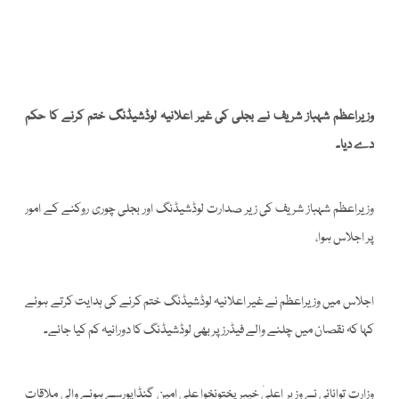
وزیراعظم شہباز شریف نے بجلی کی غیر اعلانیہ لوڈشیڈنگ ختم کرنے کا حکم
دے دیا۔
وزیراعظم شہباز شریف کی زیر صدارت لوڈشیڈنگ اور بجلی چوری روکنے کے امور
پر اجلاس ہوا،
اجلاس میں وزیراعظم نے غیر اعلانیہ لوڈشیڈنگ ختم کرنے کی ہدایت کرتے ہوئے
کہا کہ نقصان میں چلنے والے فیڈرز پر بھی لوڈشیڈنگ کا دورانیہ کم کیا جائے۔
وزارت توانائی نے وزیر اعلیٰ خیبرپختونخوا علی امین گنڈاپورسے ہونے والی ملاقات