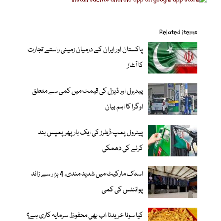
Related items
پاکستان اور ایران کے درمیان زمینی راستے تجارت
کا آغاز
پیٹرول اور ڈیزل کی قیمت میں کمی سے متعلق
اوگرا کا اہم بیان
پیٹرول پمپ ڈیلرز کی ایک بار پھر پمپس بند
کرنے کی دھمکی
اسٹاک مارکیٹ میں شدید مندی، 4 ہزار سے زائد
پوائنٹس کی کمی
کیا سونا خریدنا اب بھی محفوظ سرمایہ کاری ہے؟