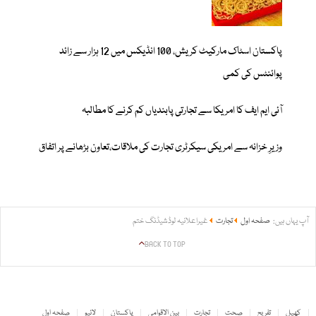
پاکستان اسٹاک مارکیٹ کریش، 100 انڈیکس میں 12 ہزار سے زائد
پوائنٹس کی کمی
آئی ایم ایف کا امریکا سے تجارتی پابندیاں کم کرنے کا مطالبہ
وزیرِ خزانہ سے امریکی سیکرٹری تجارت کی ملاقات،تعاون بڑھانے پر اتفاق
آپ یہاں ہیں:
صفحہ اول
تجارت
غیراعلانیہ لوڈشیڈنگ ختم
BACK TO TOP
کھیل
تفریح
صحت
تجارت
بین الاقوامی
پاکستان
لائیو
صفحہ اول