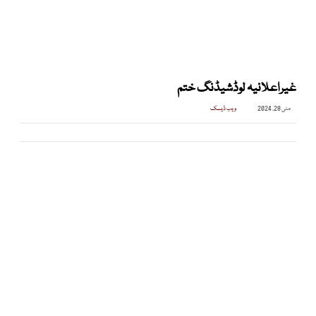
غیراعلانیہ لوڈشیڈنگ ختم
مئی 28, 2024
ویب ڈیسک