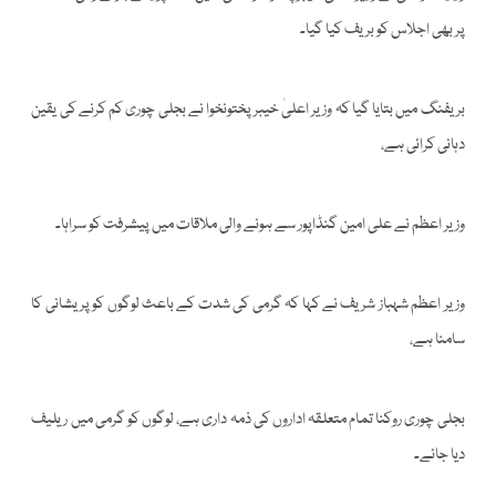
پر بھی اجلاس کو بریف کیا گیا۔
بریفنگ میں بتایا گیا کہ وزیر اعلیٰ خیبرپختونخوا نے بجلی چوری کم کرنے کی یقین
دہانی کرائی ہے،
وزیر اعظم نے علی امین گنڈاپور سے ہونے والی ملاقات میں پیشرفت کو سراہا۔
وزیر اعظم شہباز شریف نے کہا کہ گرمی کی شدت کے باعث لوگوں کو پریشانی کا
سامنا ہے،
بجلی چوری روکنا تمام متعلقہ اداروں کی ذمہ داری ہے، لوگوں کو گرمی میں ریلیف
دیا جائے۔