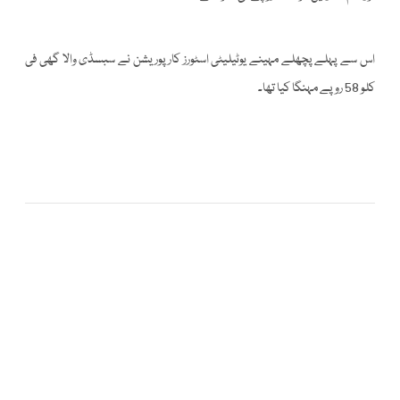
اس سے پہلے پچھلے مہینے یوٹیلیٹی اسٹورز کارپوریشن نے سبسڈی والا گھی فی
کلو 58 روپے مہنگا کیا تھا۔