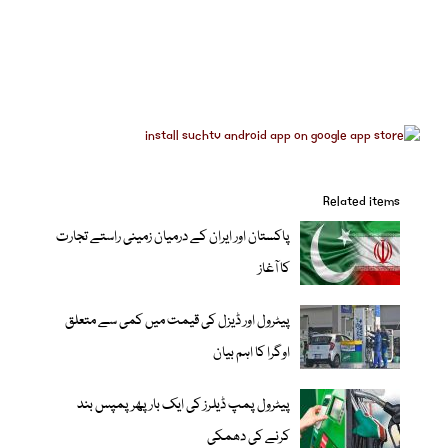
Related items
پاکستان اور ایران کے درمیان زمینی راستے تجارت
کا آغاز
پیٹرول اور ڈیزل کی قیمت میں کمی سے متعلق
اوگرا کا اہم بیان
پیٹرول پمپ ڈیلرز کی ایک بار پھر پمپس بند
کرنے کی دھمکی