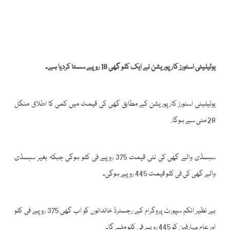
یوٹیلیٹی اسٹورز کارپوریشن نے ایک کلو گھی 18 روپے سستا کردیا ہے۔
یوٹیلیٹی اسٹورز کارپوریشن کے مطابق گھی کی قیمت میں کمی کا اطلاق منگل
28 مئی سے ہوگا،
سبسڈی والے گھی کی نئی قیمت 375 روپے فی کلو ہوگی جبکہ بغیر سبسڈی
والے گھی کی فی کلو قیمت 445 روپے ہوگی۔
بے نظیر انکم سپورٹ پروگرام کے رجسٹرڈ خاندانوں کو اب گھی 375 روپے فی کلو
اور عام صارفین کو 445 روپے فی کلو ملے گا۔