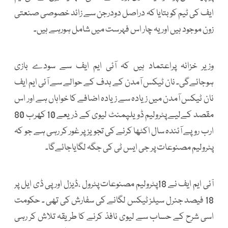
ایف کی ٹیم کو بتایا کہ دراصل دودرجن سے زائد خصوصی صنعتی
زون موجود ہیں اور یہ چار اس فہرست میں شامل ہورہے ہیں۔
وزیر خزانہ پراعتماد ہیں کہ آئی ایم ایف سے سودے بازی
ہوجائےگی۔ نان ٹیکس آمدن کے ہدف کے حوالے سے آئی ایم ایف
نان ٹیکس آمدن میں زیادہ سے زیادہ اضافے کا خواہاں ہے اور اس
مقصد کےلیے پٹرولیم ڈویلپمنٹ لیوی کے ذریعے 10 کھرب 80
ارب روپے آئندہ سال اکٹھا کرنے کی تجویز پر غور کر رہی ہے جو کہ
پٹرولیم مصنوعات پر جی ایس ٹی کی جگہ لگایاجائےگا۔
آئی ایم ایف نے 18پٹرولیم مصنوعات پٹرول ،ڈیزل اور پی ڈی ایل پر
18 فیصد جنرل سیلز ٹیکس لگانے کی سفارش کی تھی ۔ حکومت
اسی شرح کے حساب سے لیوی نافذ کرنے کا طریقہ تلاش کر رہی