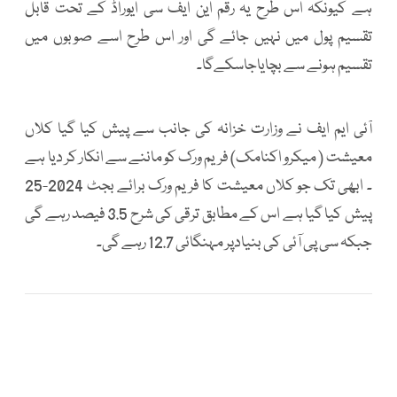
ہے کیونکہ اس طرح یہ رقم این ایف سی ایوراڈ کے تحت قابل
تقسیم پول میں نہیں جائے گی اور اس طرح اسے صوبوں میں
تقسیم ہونے سے بچایاجاسکےگا۔
آئی ایم ایف نے وزارت خزانہ کی جانب سے پیش کیا گیا کلاں
معیشت ( میکرو اکنامک) فریم ورک کو ماننے سے انکار کر دیا ہے
۔ ابھی تک جو کلاں معیشت کا فریم ورک برائے بجٹ 2024-25
پیش کیا گیا ہے اس کے مطابق ترقی کی شرح 3.5 فیصد رہے گی
جبکہ سی پی آئی کی بنیادپر مہنگائی 12.7 رہے گی۔