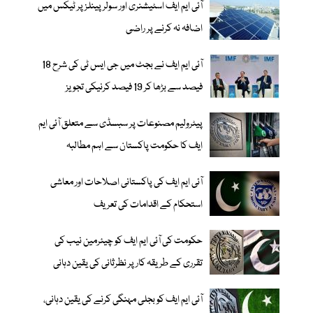
آئی ایم ایف اسٹیشنری اور سولر پینلز پر ٹیکس میں
اضافہ نہ کرنے پر راضی
آئی ایم ایف نے بجٹ میں جی ایس ٹی کی شرح 18
فیصد سے بڑھا کر 19 فیصد کرنیکی تجویز
پیٹرولیم مصنوعات پر سبسڈی سے متعلق آئی ایم
ایف کا حکومت پاکستان سے اہم مطالبہ
آئی ایم ایف کی پاکستانی اصلاحات اور معاشی
استحکام کے اقدامات کی تعریف
حکومت کی آئی ایم ایف کو چیئرمین نیب کی
تقرری کے طریقہ کار پر نظرثانی کی یقین دہانی
آئی ایم ایف کو بجلی مہنگی کرنے کی یقین دہانی،