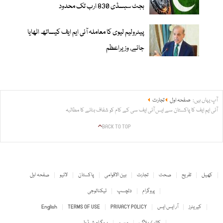
بجٹ سبسڈی 830 ارب تک محدود
پیٹرولیم لیوی کا معاملہ آئی ایم ایف کیساتھ اٹھایا
جائے، وزیراعظم
آپ یہاں ہیں:
صفحہ اول
تجارت
آئی ایم ایف کا پاکستان سے ایس آئی ایف سی کے کام کو شفاف بنانے کا مطالبہ
BACK TO TOP
کھیل
تفریح
صحت
تجارت
بین الاقوامی
پاکستان
لائیو
صفحہ اول
پروگرام
دلچسپ
ٹیکنالوجی
کیریئرز
آر ایس ایس
PRIVACY POLICY
TERMS OF USE
English
کالم / بلاگ
موسم
پروگرام شیڈول