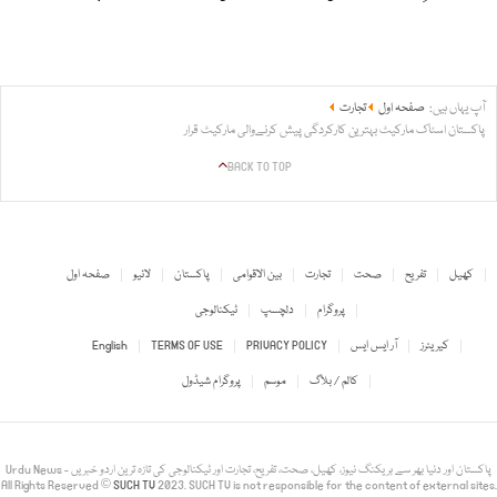
آپ یہاں ہیں:
صفحہ اول
تجارت
پاکستان اسٹاک مارکیٹ بہترین کارکردگی پیش کرنےوالی مارکیٹ قرار
BACK TO TOP
کھیل
تفریح
صحت
تجارت
بین الاقوامی
پاکستان
لائیو
صفحہ اول
پروگرام
دلچسپ
ٹیکنالوجی
کیریئرز
آر ایس ایس
PRIVACY POLICY
TERMS OF USE
English
کالم / بلاگ
موسم
پروگرام شیڈول
Urdu News - پاکستان اور دنیا بھر سے بریکنگ نیوز، کھیل، صحت، تفریح، تجارت اور ٹیکنالوجی کی تازہ ترین اردو خبریں
All Rights Reserved ©
SUCH TV
2023. SUCH TV is not responsible for the content of external sites.