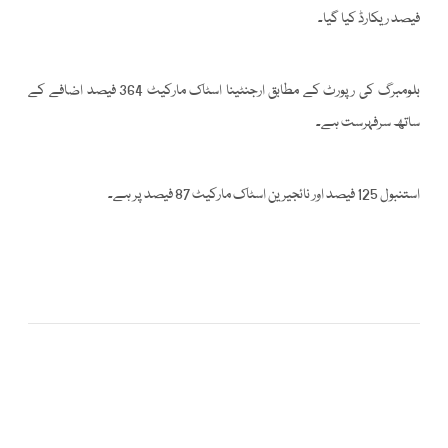
فیصد ریکارڈ کیا گیا۔
بلومبرگ کی رپورٹ کے مطابق ارجنٹینا اسٹاک مارکیٹ 364 فیصد اضافے کے
ساتھ سرفہرست ہے۔
استنبول 125 فیصد اور نائجیرین اسٹاک مارکیٹ 87 فیصد پر ہے۔