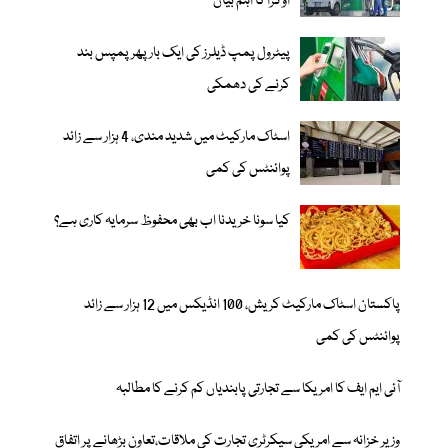
اوگرا کا اہم بیان
پیٹرول پمپ ڈیلرز کی ایک بار پھر پمپس بند
کرنے کی دھمکی
اسٹاک مارکیٹ میں شدید مندی، 4 ہزار سے زائد
پوائنٹس کی کمی
کیا سونا خریدنا اب بھی محفوظ سرمایہ کاری ہے؟
پاکستان اسٹاک مارکیٹ کریش، 100 انڈیکس میں 12 ہزار سے زائد
پوائنٹس کی کمی
آئی ایم ایف کا امریکا سے تجارتی پابندیاں کم کرنے کا مطالبہ
وزیرِ خزانہ سے امریکی سیکرٹری تجارت کی ملاقات،تعاون بڑھانے پر اتفاق