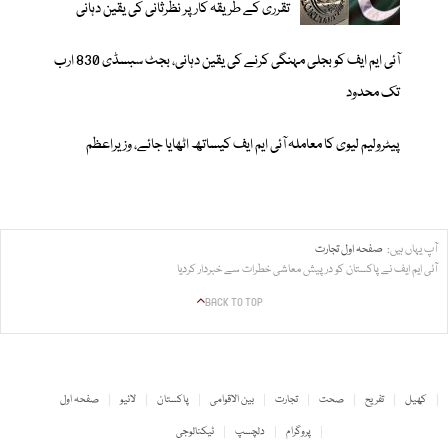
تقرری کے طریقہ کار پر نظرثانی کی یقین دہانی
آئی ایم ایف کو بجلی مہنگی کرنے کی یقین دہانی، بجٹ سبسڈی 830 ارب
تک محدود
پیٹرولیم لیوی کا معاملہ آئی ایم ایف کیساتھ اٹھایا جائے، وزیراعظم
آپ یہاں ہیں:
صفحہ اول
تجارت
آئی ایم ایف نے پاکستان کو درپیش معاشی خطرات سے خبردار کردیا
BACK TO TOP
کھیل
تفریح
صحت
تجارت
بین الاقوامی
پاکستان
لائیو
صفحہ اول
پروگرام
دلچسپ
ٹیکنالوجی