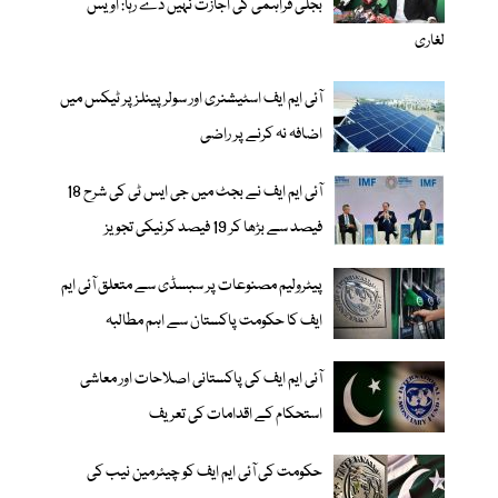
بجلی فراہمی کی اجازت نہیں دے رہا: اویس
لغاری
آئی ایم ایف اسٹیشنری اور سولر پینلز پر ٹیکس میں
اضافہ نہ کرنے پر راضی
آئی ایم ایف نے بجٹ میں جی ایس ٹی کی شرح 18
فیصد سے بڑھا کر 19 فیصد کرنیکی تجویز
پیٹرولیم مصنوعات پر سبسڈی سے متعلق آئی ایم
ایف کا حکومت پاکستان سے اہم مطالبہ
آئی ایم ایف کی پاکستانی اصلاحات اور معاشی
استحکام کے اقدامات کی تعریف
حکومت کی آئی ایم ایف کو چیئرمین نیب کی