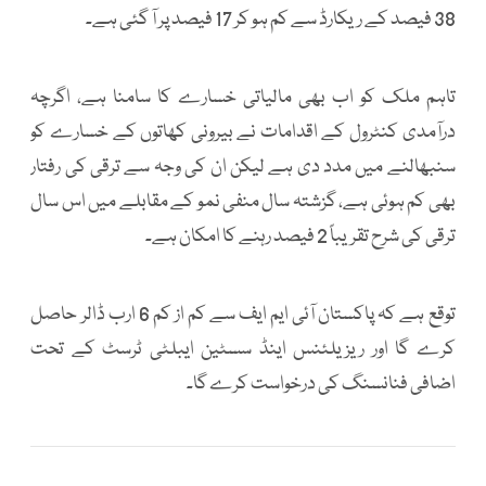
38 فیصد کے ریکارڈ سے کم ہو کر 17 فیصد پر آ گئی ہے۔
تاہم ملک کو اب بھی مالیاتی خسارے کا سامنا ہے، اگرچہ
درآمدی کنٹرول کے اقدامات نے بیرونی کھاتوں کے خسارے کو
سنبھالنے میں مدد دی ہے لیکن ان کی وجہ سے ترقی کی رفتار
بھی کم ہوئی ہے، گزشتہ سال منفی نمو کے مقابلے میں اس سال
ترقی کی شرح تقریباً 2 فیصد رہنے کا امکان ہے۔
توقع ہے کہ پاکستان آئی ایم ایف سے کم از کم 6 ارب ڈالر حاصل
کرے گا اور ریزیلئنس اینڈ سسٹین ایبلٹی ٹرسٹ کے تحت
اضافی فنانسنگ کی درخواست کرے گا۔