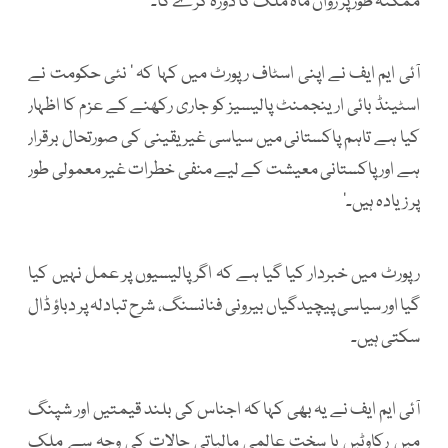
ممکنہ طور پر رواں ماہ ملک کا دورہ کرے گا۔
آئی ایم ایف نے اپنی اسٹاف رپورٹ میں کہا کہ ’ نئی حکومت نے
اسٹینڈ بائی ارینجمنٹ پالیسیز کو جاری رکھنے کے عزم کا اظہار
کیا ہے تاہم پاکستانی میں سیاسی غیر یقینی کی صورتحال برقرار
ہے اور پاکستانی معیشت کے لیے منفی خطرات غیر معمولی طور
پر زیادہ ہیں۔’
رپورٹ میں خبردار کیا گیا ہے کہ اگر پالیسیوں پر عمل نہیں کیا
گیا اور سیاسی پیچیدگیاں بیرونی فنانسنگ، شرح تبادلہ پر دباؤ ڈال
سکتی ہیں۔
آئی ایم ایف نے یہ بھی کہا کہ اجناس کی بلند قیمتیں اور شپنگ
میں رکاوٹیں یا سخت عالمی مالیاتی حالات کی وجہ سے ملک