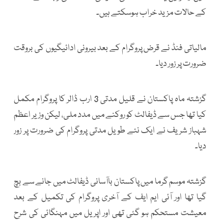
کے حالات مزید خراب ہوسکتے ہیں۔
مالیاتی فنڈ نے قرض پروگرام کے بعد بیرونی ادائیگیوں کی بروقت
ضرورت پر زور دیا۔
گزشتہ ماہ پاکستان نے قلیل مدتی 3 ارب ڈالر کا پروگرام مکمل
کیا تھا جس سے ڈیفالٹ کو روکنے میں مدد ملی، لیکن وزیر اعظم
شہباز شریف نے ایک نئے طویل مدتی پروگرام کی ضرورت پر زور
دیا۔
گزشتہ موسم گرما میں پاکستان باآسانی ڈیفالٹ میں جانے سے بچ
گیا تھا اور آئی ایم ایف کے آخری پروگرام کی تکمیل کے بعد
معیشت مستحکم ہو گئی تھی اور اپریل میں مہنگائی کی شرح