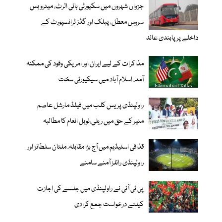
جڑواں شہروں میں سکیورٹی ہائی الرٹ، میٹرو بس
سروس معطل، پبلک اور گڈز ٹرانسپورٹ کے
داخلے پر پابندی عائد
مذاکرات کے لیے ایران اور امریکی وفود کی ممکنہ
آمد، اسلام آباد میں سیکیورٹی سخت
راولپنڈی پریس کلب میں فیلڈ مارشل عاصم
منیر کے حق میں ریلی،نوبل انعام کا مطالبہ
قذافی اسٹیڈیم میں آج بڑا مقابلہ، ملتان سلطانز اور
راولپنڈی رائلز آمنے سامنے
پی ٹی آئی نے راولپنڈی میں جلسے کی اجازت
کیلئے درخواست جمع کرادی