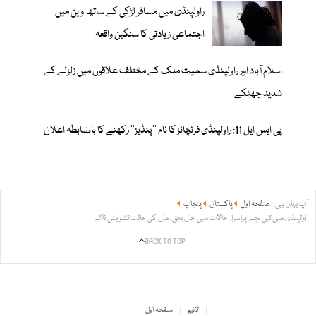
راولپنڈی میں مسافر لڑکی کے ساتھ وین میں
اجتماعی زیادتی کا سنگین واقعہ
اسلام آباد اور راولپنڈی سمیت ملک کے مختلف علاقوں میں زلزلے کے
شدید جھٹکے
پی ایس ایل 11: راولپنڈی فرنچائز کا نام ’’پنڈیز‘‘ رکھنے کا باضابطہ اعلان
آپ یہاں ہیں:
صفحہ اول
پاکستان
پنجاب
راولپنڈی میں تین بچے پراسرار حالات میں جاں بحق، ماں کی حالت تشویش ناک
BACK TO TOP
لائیو
صفحہ اول