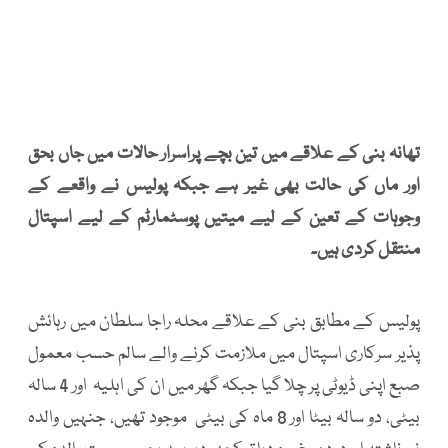
تھانہ بنی کے علاقے میں تین بچے پراسرار حالات میں جاں بحق
اور ماں کی حالت بھی غیر ہے جبکہ پولیس نے واقعے کے
وجوہات کے تعین کے لیے میتیں پوسٹمارٹم کے لیے اسپتال
منتقل کردی ہیں۔
پولیس کے مطابق بنی کے علاقے محلہ راجا سلطان میں رہائش
پذیر سرکاری اسپتال میں ملازمت کرنے والے سالم حسب معمول
صبع اپنی ڈیوٹی پر چلا گیا جبکہ گھر میں ان کی اہلیہ اور 4 سالہ
بیٹی، دو سالہ بیٹا اور 8 ماہ کی بیٹی موجود تھیں، جنہیں والدہ