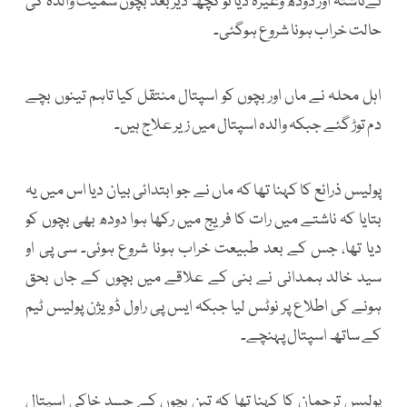
نےناشتہ اور دودھ وغیرہ دیا تو کچھ دیر بعد بچوں سمیت والدہ کی
حالت خراب ہونا شروع ہوگئی۔
اہل محلہ نے ماں اور بچوں کو اسپتال منتقل کیا تاہم تینوں بچے
دم توڑ گئے جبکہ والدہ اسپتال میں زیر علاج ہیں۔
پولیس ذرائع کا کہنا تھا کہ ماں نے جو ابتدائی بیان دیا اس میں یہ
بتایا کہ ناشتے میں رات کا فریج میں رکھا ہوا دودھ بھی بچوں کو
دیا تھا، جس کے بعد طبیعت خراب ہونا شروع ہوئی۔ سی پی او
سید خالد ہمدانی نے بنی کے علاقے میں بچوں کے جاں بحق
ہونے کی اطلاع پر نوٹس لیا جبکہ ایس پی راول ڈویژن پولیس ٹیم
کے ساتھ اسپتال پہنچے۔
پولیس ترجمان کا کہنا تھا کہ تین بچوں کے جسد خاکی اسپتال