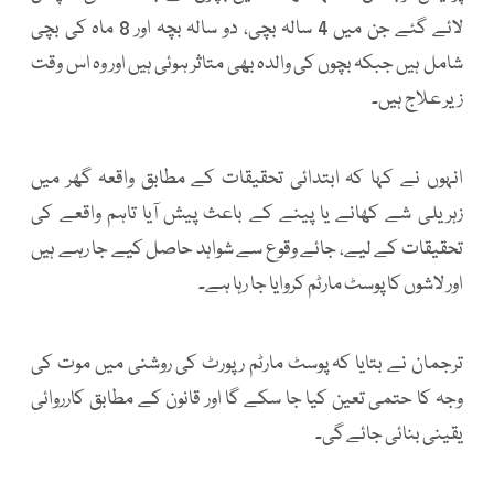
لائے گئے جن میں 4 سالہ بچی، دو سالہ بچہ اور 8 ماہ کی بچی
شامل ہیں جبکہ بچوں کی والدہ بھی متاثر ہوئی ہیں اور وہ اس وقت
زیر علاج ہیں۔
انہوں نے کہا کہ ابتدائی تحقیقات کے مطابق واقعہ گھر میں
زہریلی شے کھانے یا پینے کے باعث پیش آیا تاہم واقعے کی
تحقیقات کے لیے، جائے وقوع سے شواہد حاصل کیے جا رہے ہیں
اور لاشوں کا پوسٹ مارٹم کروایا جا رہا ہے۔
ترجمان نے بتایا کہ پوسٹ مارٹم رپورٹ کی روشنی میں موت کی
وجہ کا حتمی تعین کیا جا سکے گا اور قانون کے مطابق کارروائی
یقینی بنائی جائے گی۔