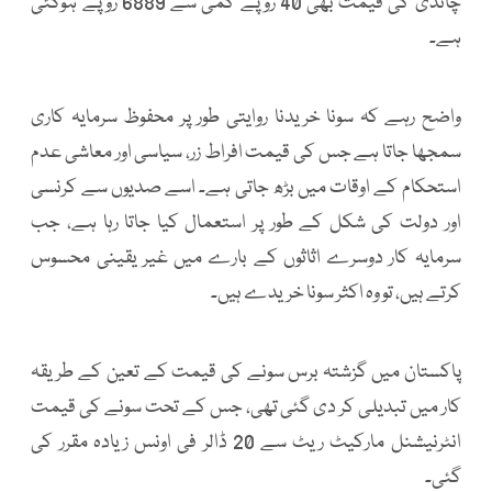
چاندی کی قیمت بھی 40 روپے کمی سے 6889 روپے ہوگئی
ہے۔
واضح رہے کہ سونا خریدنا روایتی طور پر محفوظ سرمایہ کاری
سمجھا جاتا ہے جس کی قیمت افراط زر، سیاسی اور معاشی عدم
استحکام کے اوقات میں بڑھ جاتی ہے۔ اسے صدیوں سے کرنسی
اور دولت کی شکل کے طور پر استعمال کیا جاتا رہا ہے، جب
سرمایہ کار دوسرے اثاثوں کے بارے میں غیر یقینی محسوس
کرتے ہیں، تو وہ اکثر سونا خریدے ہیں۔
پاکستان میں گزشتہ برس سونے کی قیمت کے تعین کے طریقہ
کار میں تبدیلی کر دی گئی تھی، جس کے تحت سونے کی قیمت
انٹرنیشنل مارکیٹ ریٹ سے 20 ڈالر فی اونس زیادہ مقرر کی
گئی۔