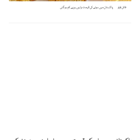
فائل فوٹو
پاکستان میں سونے کی قیمت ہزاروں روپے کم ہوگئی